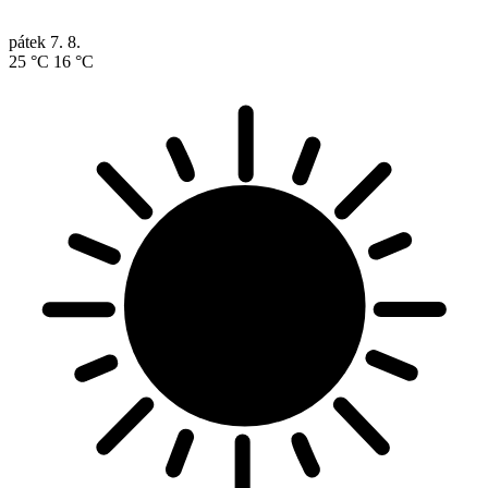
pátek
7. 8.
25 °C
16 °C