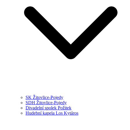
SK Žitovlice-Pojedy
SDH Žitovlice-Pojedy
Divadelní spolek Požitek
Hudební kapela Los Kytáros