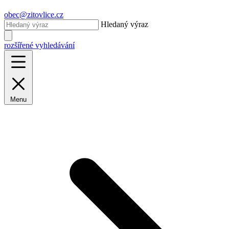
obec@zitovlice.cz
Hledaný výraz
rozšířené vyhledávání
Menu