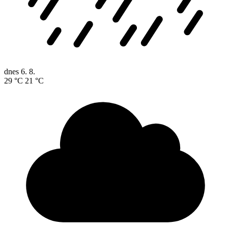
dnes
6. 8.
29 °C
21 °C