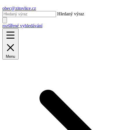
obec@zitovlice.cz
Hledaný výraz
rozšířené vyhledávání
Menu