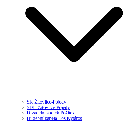
SK Žitovlice-Pojedy
SDH Žitovlice-Pojedy
Divadelní spolek Požitek
Hudební kapela Los Kytáros