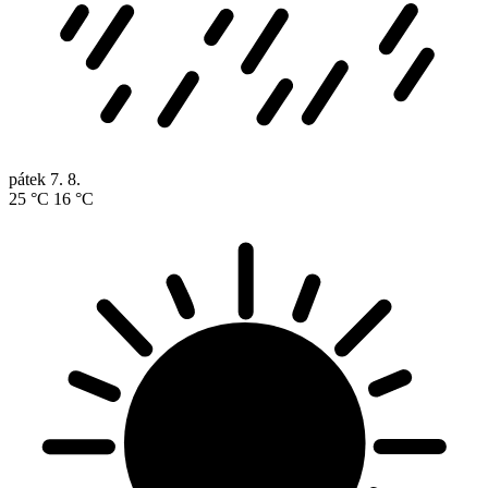
pátek
7. 8.
25 °C
16 °C