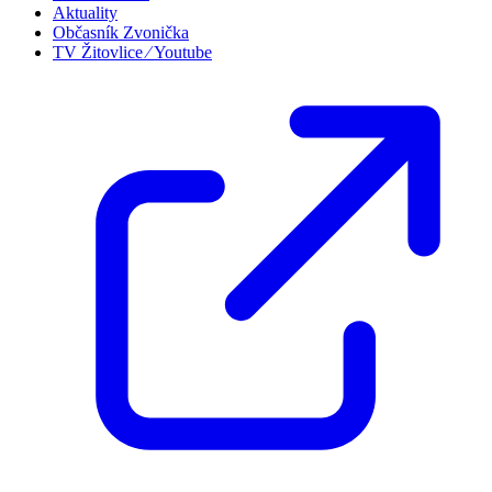
Aktuality
Občasník Zvonička
TV Žitovlice ⁄ Youtube