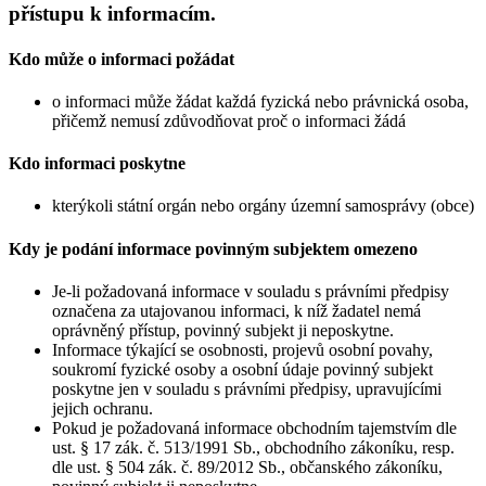
přístupu k informacím.
Kdo může o informaci požádat
o informaci může žádat každá fyzická nebo právnická osoba,
přičemž nemusí zdůvodňovat proč o informaci žádá
Kdo informaci poskytne
kterýkoli státní orgán nebo orgány územní samosprávy (obce)
Kdy je podání informace povinným subjektem omezeno
Je-li požadovaná informace v souladu s právními předpisy
označena za utajovanou informaci, k níž žadatel nemá
oprávněný přístup, povinný subjekt ji neposkytne.
Informace týkající se osobnosti, projevů osobní povahy,
soukromí fyzické osoby a osobní údaje povinný subjekt
poskytne jen v souladu s právními předpisy, upravujícími
jejich ochranu.
Pokud je požadovaná informace obchodním tajemstvím dle
ust. § 17 zák. č. 513/1991 Sb., obchodního zákoníku, resp.
dle ust. § 504 zák. č. 89/2012 Sb., občanského zákoníku,