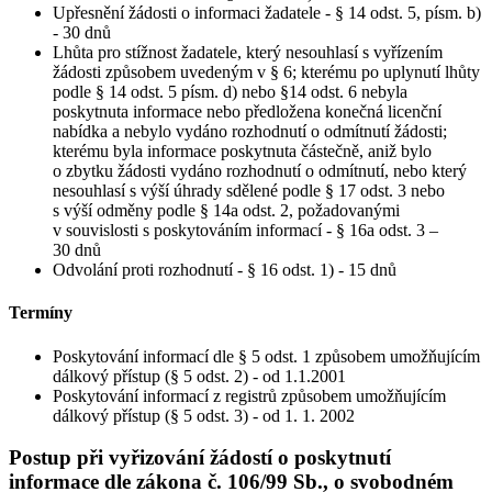
Upřesnění žádosti o informaci žadatele - § 14 odst. 5, písm. b)
- 30 dnů
Lhůta pro stížnost žadatele, který nesouhlasí s vyřízením
žádosti způsobem uvedeným v § 6; kterému po uplynutí lhůty
podle § 14 odst. 5 písm. d) nebo §14 odst. 6 nebyla
poskytnuta informace nebo předložena konečná licenční
nabídka a nebylo vydáno rozhodnutí o odmítnutí žádosti;
kterému byla informace poskytnuta částečně, aniž bylo
o zbytku žádosti vydáno rozhodnutí o odmítnutí, nebo který
nesouhlasí s výší úhrady sdělené podle § 17 odst. 3 nebo
s výší odměny podle § 14a odst. 2, požadovanými
v souvislosti s poskytováním informací - § 16a odst. 3 –
30 dnů
Odvolání proti rozhodnutí - § 16 odst. 1) - 15 dnů
Termíny
Poskytování informací dle § 5 odst. 1 způsobem umožňujícím
dálkový přístup (§ 5 odst. 2) - od 1.1.2001
Poskytování informací z registrů způsobem umožňujícím
dálkový přístup (§ 5 odst. 3) - od 1. 1. 2002
Postup při vyřizování žádostí o poskytnutí
informace dle zákona č. 106/99 Sb., o svobodném