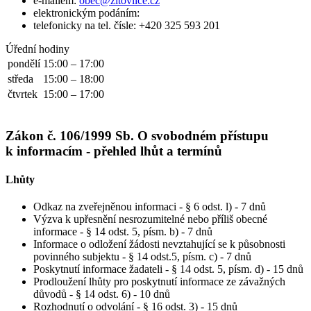
e-mailem:
obec@zitovlice.cz
elektronickým podáním:
telefonicky na tel. čísle: +420 325 593 201
Úřední hodiny
pondělí
15:00 – 17:00
středa
15:00 – 18:00
čtvrtek
15:00 – 17:00
Zákon č. 106/1999 Sb. O svobodném přístupu
k informacím - přehled lhůt a termínů
Lhůty
Odkaz na zveřejněnou informaci - § 6 odst. l) - 7 dnů
Výzva k upřesnění nesrozumitelné nebo příliš obecné
informace - § 14 odst. 5, písm. b) - 7 dnů
Informace o odložení žádosti nevztahující se k působnosti
povinného subjektu - § 14 odst.5, písm. c) - 7 dnů
Poskytnutí informace žadateli - § 14 odst. 5, písm. d) - 15 dnů
Prodloužení lhůty pro poskytnutí informace ze závažných
důvodů - § 14 odst. 6) - 10 dnů
Rozhodnutí o odvolání - § 16 odst. 3) - 15 dnů