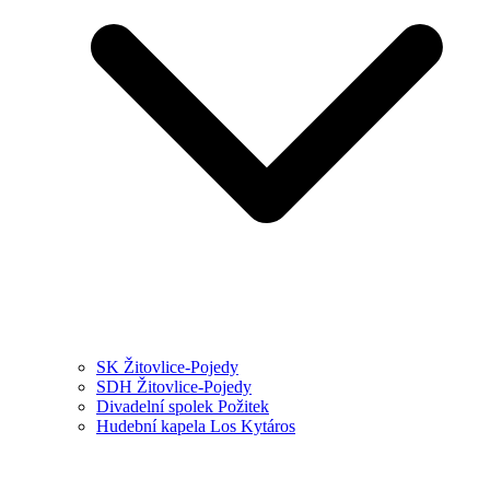
SK Žitovlice-Pojedy
SDH Žitovlice-Pojedy
Divadelní spolek Požitek
Hudební kapela Los Kytáros