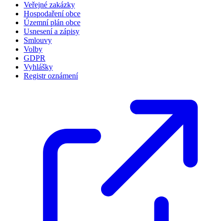
Veřejné zakázky
Hospodaření obce
Územní plán obce
Usnesení a zápisy
Smlouvy
Volby
GDPR
Vyhlášky
Registr oznámení