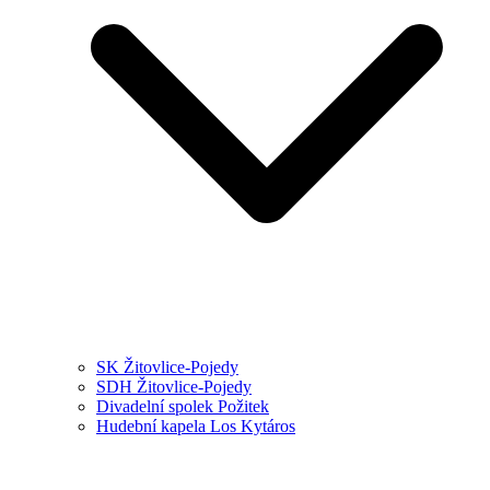
SK Žitovlice-Pojedy
SDH Žitovlice-Pojedy
Divadelní spolek Požitek
Hudební kapela Los Kytáros