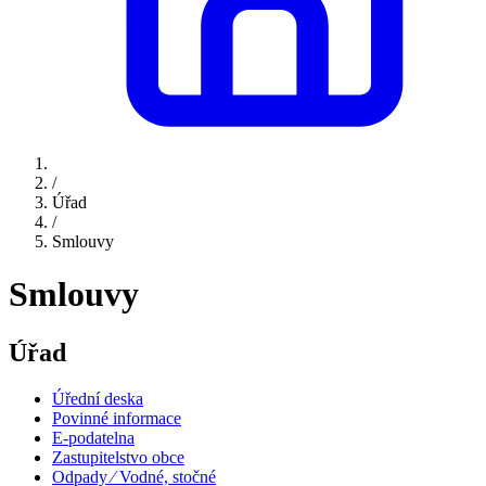
/
Úřad
/
Smlouvy
Smlouvy
Úřad
Úřední deska
Povinné informace
E-podatelna
Zastupitelstvo obce
Odpady ⁄ Vodné, stočné