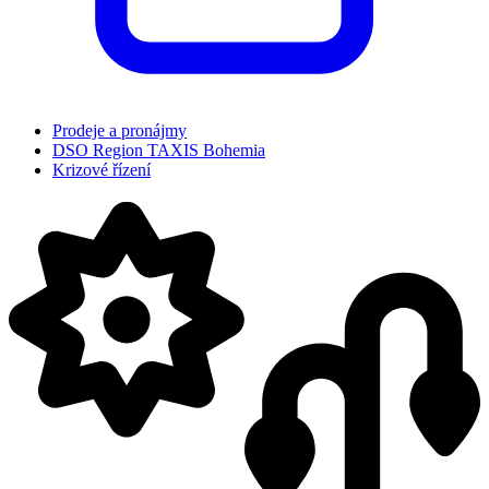
Prodeje a pronájmy
DSO Region TAXIS Bohemia
Krizové řízení