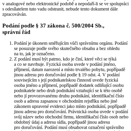
v analogové nebo elektronické podobě a nepodaří-li se ve spolupráci
s odesílatelem tuto vadu odstranit, nebude tento dokument dále
zpracováván.
Podání podle § 37 zákona č. 500/2004 Sb.,
správní řád
Podání je úkonem směřujícím vůči správnímu orgánu. Podání
se posuzuje podle svého skutečného obsahu a bez ohledu
na to, jak je označeno.
Z podání musí být patrno, kdo je činí, které věci se týká
a co se navrhuje. Fyzická osoba uvede v podání jméno,
příjmení, datum narození a místo trvalého pobytu, popřípadě
jinou adresu pro doručování podle § 19 odst. 4. V podání
souvisejícím s její podnikatelskou činností uvede fyzická
osoba jméno a příjmení, popřípadě dodatek odlišující osobu
podnikatele nebo druh podnikání vztahující se k této osobě
nebo jí provozovanému druhu podnikání, identifikační číslo
osob a adresu zapsanou v obchodním rejstříku nebo jiné
zákonem upravené evidenci jako místo podnikání, popřípadě
jinou adresu pro doručování. Právnická osoba uvede v podání
svůj název nebo obchodní firmu, identifikační číslo osob nebo
obdobný údaj a adresu sídla, popřípadě jinou adresu
pro doručování. Podání musí obsahovat označení správního