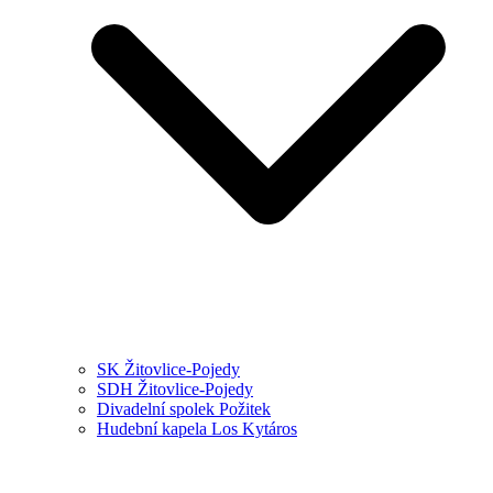
SK Žitovlice-Pojedy
SDH Žitovlice-Pojedy
Divadelní spolek Požitek
Hudební kapela Los Kytáros