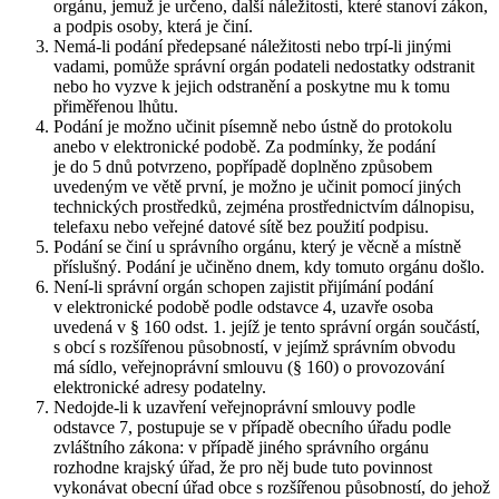
orgánu, jemuž je určeno, další náležitosti, které stanoví zákon,
a podpis osoby, která je činí.
Nemá-li podání předepsané náležitosti nebo trpí-li jinými
vadami, pomůže správní orgán podateli nedostatky odstranit
nebo ho vyzve k jejich odstranění a poskytne mu k tomu
přiměřenou lhůtu.
Podání je možno učinit písemně nebo ústně do protokolu
anebo v elektronické podobě. Za podmínky, že podání
je do 5 dnů potvrzeno, popřípadě doplněno způsobem
uvedeným ve větě první, je možno je učinit pomocí jiných
technických prostředků, zejména prostřednictvím dálnopisu,
telefaxu nebo veřejné datové sítě bez použití podpisu.
Podání se činí u správního orgánu, který je věcně a místně
příslušný. Podání je učiněno dnem, kdy tomuto orgánu došlo.
Není-li správní orgán schopen zajistit přijímání podání
v elektronické podobě podle odstavce 4, uzavře osoba
uvedená v § 160 odst. 1. jejíž je tento správní orgán součástí,
s obcí s rozšířenou působností, v jejímž správním obvodu
má sídlo, veřejnoprávní smlouvu (§ 160) o provozování
elektronické adresy podatelny.
Nedojde-li k uzavření veřejnoprávní smlouvy podle
odstavce 7, postupuje se v případě obecního úřadu podle
zvláštního zákona: v případě jiného správního orgánu
rozhodne krajský úřad, že pro něj bude tuto povinnost
vykonávat obecní úřad obce s rozšířenou působností, do jehož