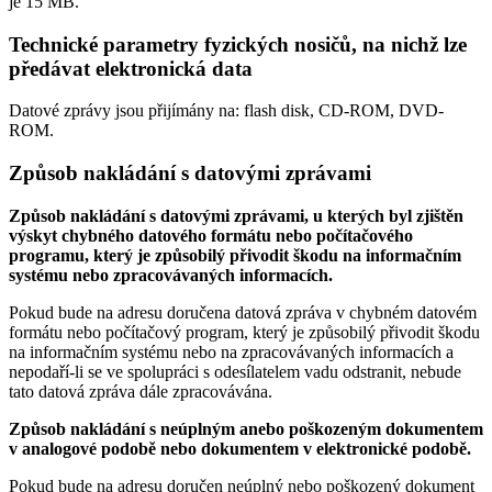
je
15 MB
.
Technické parametry fyzických nosičů, na nichž lze
předávat elektronická data
Datové zprávy jsou přijímány na:
flash disk, CD-ROM, DVD-
ROM.
Způsob nakládání s datovými zprávami
Způsob nakládání s datovými zprávami, u kterých byl zjištěn
výskyt chybného datového formátu nebo počítačového
programu, který je způsobilý přivodit škodu na informačním
systému nebo zpracovávaných informacích.
Pokud bude na adresu doručena datová zpráva v chybném datovém
formátu nebo počítačový program, který je způsobilý přivodit škodu
na informačním systému nebo na zpracovávaných informacích a
nepodaří-li se ve spolupráci s odesílatelem vadu odstranit, nebude
tato datová zpráva dále zpracovávána.
Způsob nakládání s neúplným anebo poškozeným dokumentem
v analogové podobě nebo dokumentem v elektronické podobě.
Pokud bude na adresu doručen neúplný nebo poškozený dokument