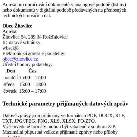
Adresa pro doručování dokumentů v analogové podobě (listiny)
nebo dokumentů v digitální podobě předávaných na přenosných
technických nosičích dat:
Obec Žitovlice
Adresa:
Žitovlice 54, 289 34 Rožďalovice
ID datové schránky:
wbsakj8
Elektronická adresa e‑podatelny:
obec@zitovlice.cz
Úřední hodiny podatelny:
Den
Čas
pondělí
15:00 – 17:00
středa
15:00 – 18:00
čtvrtek
15:00 – 17:00
Technické parametry přijímaných datových zpráv
Datové zprávy jsou přijímány ve formátech
PDF, DOCX, RTF,
TXT, JPG/JPEG, PNG, XLS, XLSX, FO/ZFO.
Výše uvedené formáty mohou být zabalené v souboru ZIP.
Maximální přípustná velikost přijímané zprávy nebo přílohy