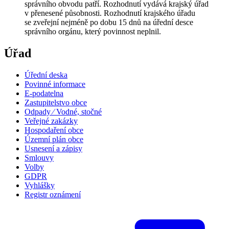
správního obvodu patří. Rozhodnutí vydává krajský úřad
v přenesené působnosti. Rozhodnutí krajského úřadu
se zveřejní nejméně po dobu 15 dnů na úřední desce
správního orgánu, který povinnost neplnil.
Úřad
Úřední deska
Povinné informace
E-podatelna
Zastupitelstvo obce
Odpady ⁄ Vodné, stočné
Veřejné zakázky
Hospodaření obce
Územní plán obce
Usnesení a zápisy
Smlouvy
Volby
GDPR
Vyhlášky
Registr oznámení