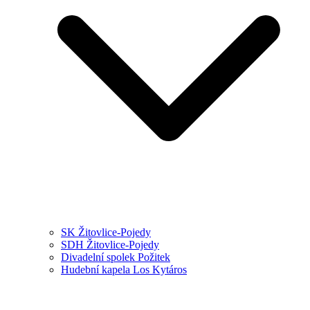
SK Žitovlice-Pojedy
SDH Žitovlice-Pojedy
Divadelní spolek Požitek
Hudební kapela Los Kytáros