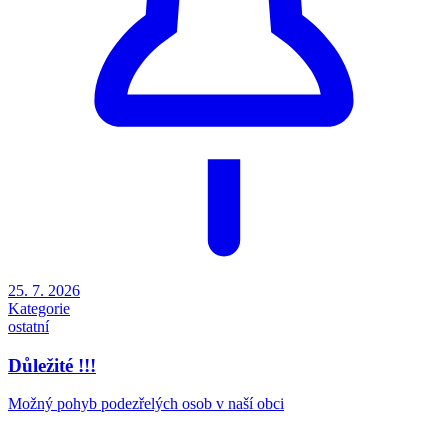
25. 7. 2026
Kategorie
ostatní
Důležité !!!
Možný pohyb podezřelých osob v naší obci