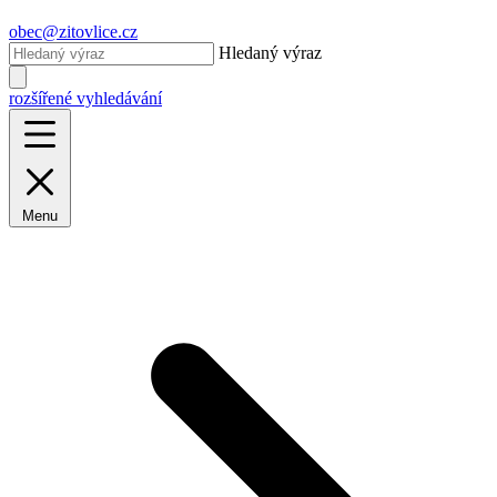
obec@zitovlice.cz
Hledaný výraz
rozšířené vyhledávání
Menu