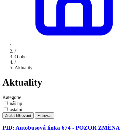
/
O obci
/
Aktuality
Aktuality
Kategorie
náš tip
ostatní
Zrušit filtrování
Filtrovat
PID: Autobusová linka 674 - POZOR ZMĚNA