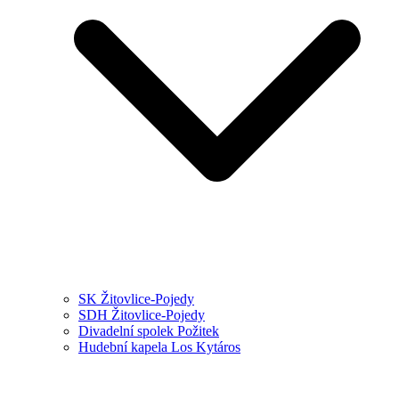
SK Žitovlice-Pojedy
SDH Žitovlice-Pojedy
Divadelní spolek Požitek
Hudební kapela Los Kytáros