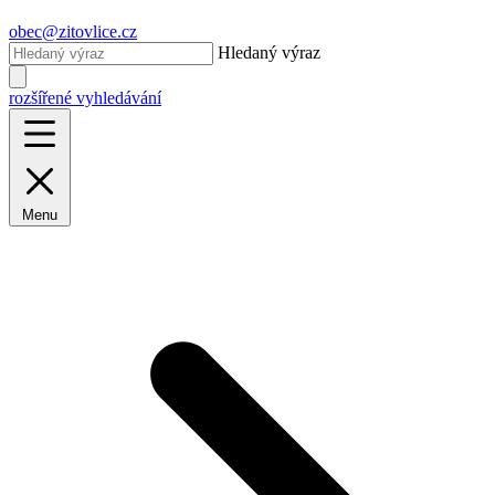
obec@zitovlice.cz
Hledaný výraz
rozšířené vyhledávání
Menu