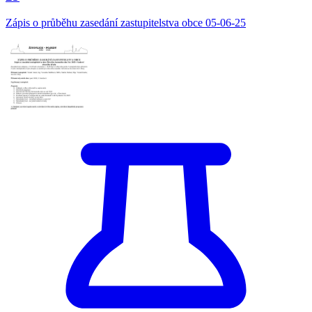
Zápis o průběhu zasedání zastupitelstva obce 05-06-25