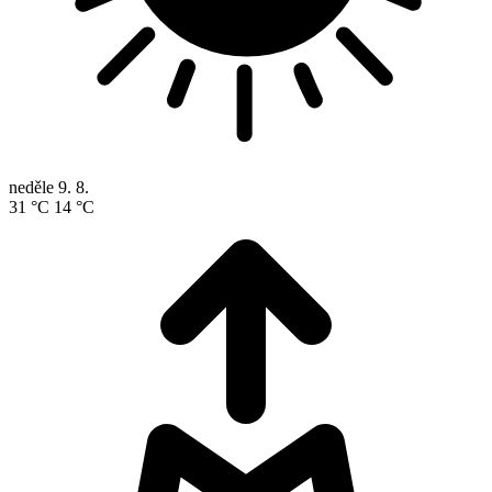
neděle
9. 8.
31 °C
14 °C