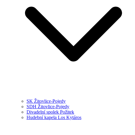
SK Žitovlice-Pojedy
SDH Žitovlice-Pojedy
Divadelní spolek Požitek
Hudební kapela Los Kytáros