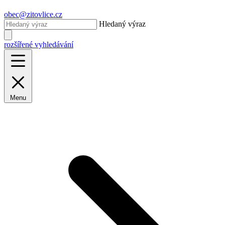
obec@zitovlice.cz
Hledaný výraz
rozšířené vyhledávání
Menu