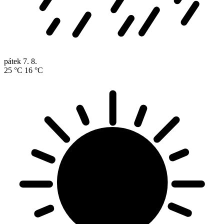
pátek
7. 8.
25 °C
16 °C