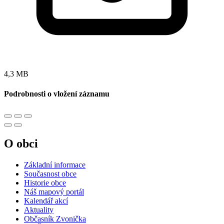
4,3 MB
Podrobnosti o vložení záznamu
O obci
Základní informace
Současnost obce
Historie obce
Náš mapový portál
Kalendář akcí
Aktuality
Občasník Zvonička