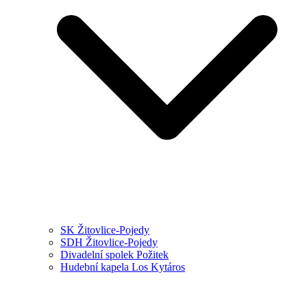
SK Žitovlice-Pojedy
SDH Žitovlice-Pojedy
Divadelní spolek Požitek
Hudební kapela Los Kytáros