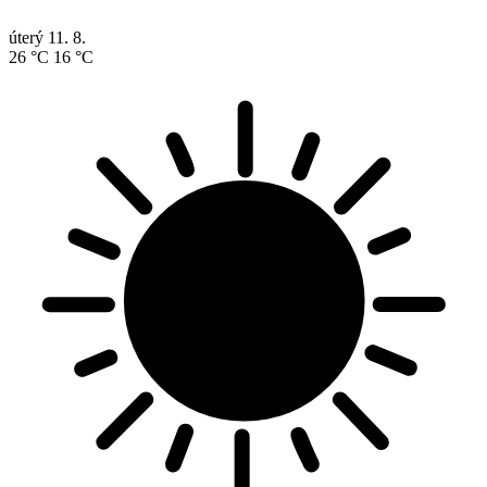
úterý
11. 8.
26 °C
16 °C