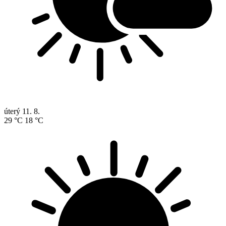
úterý
11. 8.
29 °C
18 °C