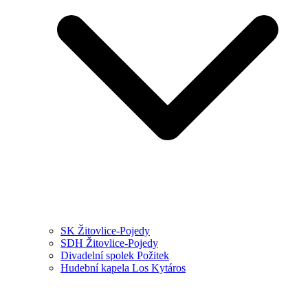
SK Žitovlice-Pojedy
SDH Žitovlice-Pojedy
Divadelní spolek Požitek
Hudební kapela Los Kytáros