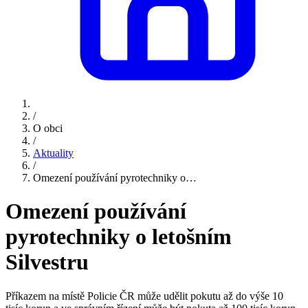
/
O obci
/
Aktuality
/
Omezení používání pyrotechniky o…
Omezení používání
pyrotechniky o letošním
Silvestru
Příkazem na místě Policie ČR může udělit pokutu až do výše 10