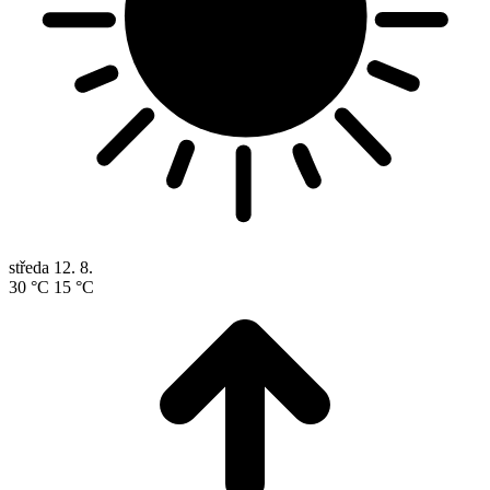
středa
12. 8.
30 °C
15 °C