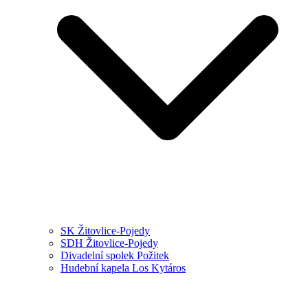
SK Žitovlice-Pojedy
SDH Žitovlice-Pojedy
Divadelní spolek Požitek
Hudební kapela Los Kytáros