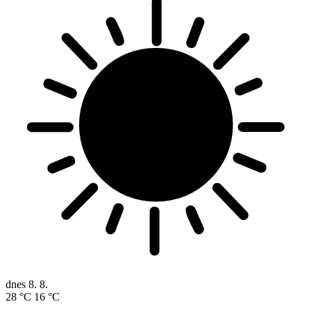
dnes
8. 8.
28 °C
16 °C