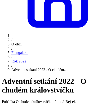
/
O obci
/
Fotogalerie
/
Rok 2022
/
Adventní setkání 2022 - O chudém…
Adventní setkání 2022 - O
chudém královstvíčku
Pohádka O chudém královstvíčku, foto: J. Rejsek