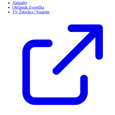
Aktuality
Občasník Zvonička
TV Žitovlice ⁄ Youtube