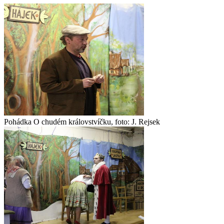
Pohádka O chudém královstvíčku, foto: J. Rejsek