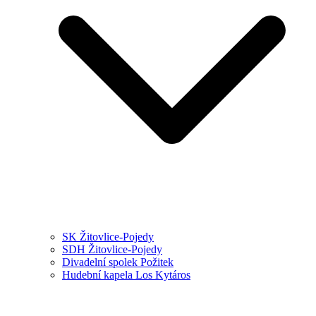
SK Žitovlice-Pojedy
SDH Žitovlice-Pojedy
Divadelní spolek Požitek
Hudební kapela Los Kytáros