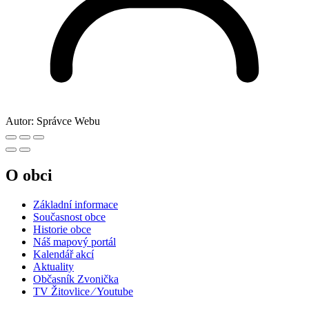
Autor:
Správce Webu
O obci
Základní informace
Současnost obce
Historie obce
Náš mapový portál
Kalendář akcí
Aktuality
Občasník Zvonička
TV Žitovlice ⁄ Youtube