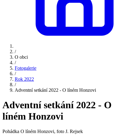
/
O obci
/
Fotogalerie
/
Rok 2022
/
Adventní setkání 2022 - O líném Honzovi
Adventní setkání 2022 - O
líném Honzovi
Pohádka O líném Honzovi, foto J. Rejsek