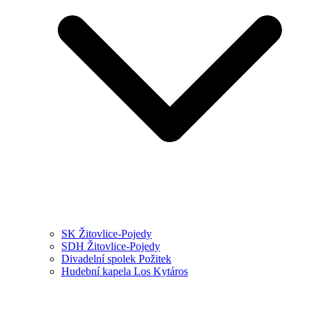
SK Žitovlice-Pojedy
SDH Žitovlice-Pojedy
Divadelní spolek Požitek
Hudební kapela Los Kytáros