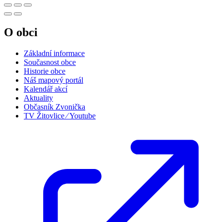
O obci
Základní informace
Současnost obce
Historie obce
Náš mapový portál
Kalendář akcí
Aktuality
Občasník Zvonička
TV Žitovlice ⁄ Youtube