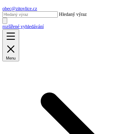
obec@zitovlice.cz
Hledaný výraz
rozšířené vyhledávání
Menu