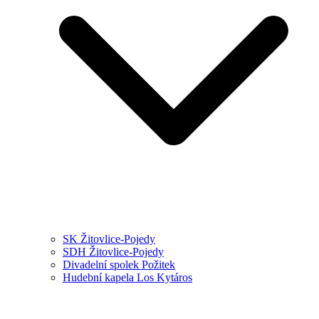
SK Žitovlice-Pojedy
SDH Žitovlice-Pojedy
Divadelní spolek Požitek
Hudební kapela Los Kytáros